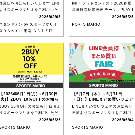
休業日をお知らせいたします 日頃
INFITフォトコンテスト2026春夏
よりスポーツマリオをご利用いた
決選投票結果発表 テーマ：PLAY I
だき、誠にありがとうござい
N STY
2026/08/05
2026/05/25
スタンドオン by スポーツマリオ
PORTS MARIO
ＯＤＡＫＹＵ 湘南 ＧＡＴＥ店
【2026年6月1日(月)～6月30日
【5月7日（木）～5月31日
(火)】2BUY 10％OFFのお知ら
（日）】LINEまとめ買いフェア
せ
のお知らせ
2BUY 10％OFFのお知らせ 日頃よ
LINEまとめ買いフェアのお知らせ
りスポーツマリオをご利用いただ
日頃よりスポーツマリオをご利用
きありがとうござい
いただきありがとうござ
2026/05/25
2026/05/04
SPORTS MARIO
SPORTS MARIO