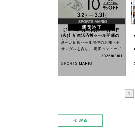
期間終了
【2026年3月2日(月)～3月31日
(火)】新生活応援セール開催の
お知らせ
新生活応援セール開催のお知らせ
サンダルを含む、 定価のシューズ
が全ブランド10％OFF
2026/03/01
SPORTS MARIO
1
≪ 戻る