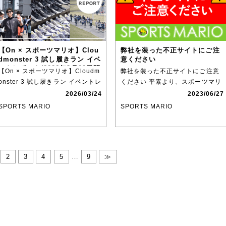
【On × スポーツマリオ】Clou
弊社を装った不正サイトにご注
dmonster 3 試し履きラン イベ
意ください
ントレポート(2026年3月22日開
【On × スポーツマリオ】Cloudm
弊社を装った不正サイトにご注意
催)
onster 3 試し履きラン イベントレ
ください 平素より、スポーツマリ
ポート
オをご利用いただきありがと
2026/03/24
2023/06/27
SPORTS MARIO
SPORTS MARIO
2
3
4
5
…
9
≫