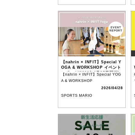
【nahrin × INFIT】Special Y
OGA & WORKSHOP イベント
レポート(2026年4月25日開催)
【nahrin × INFIT】Special YOG
A & WORKSHOP
2026/04/28
SPORTS MARIO