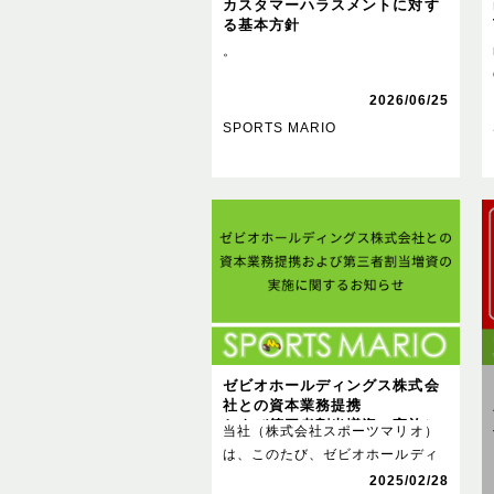
カスタマーハラスメントに対す
る基本方針
。
2026/06/25
SPORTS MARIO
ゼビオホールディングス株式会
社との資本業務提携
および第三者割当増資の実施に
当社（株式会社スポーツマリオ）
関するお知らせ
は、このたび、ゼビオホールディ
ングス株式会社（以下、ゼビオ。
2025/02/28