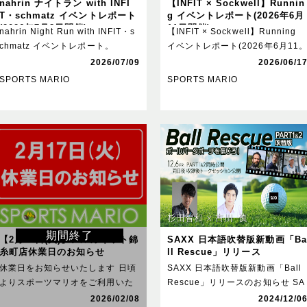
nahrin ナイトラン with INFI
【INFIT × Sockwell】Runnin
T・schmatz イベントレポート
g イベントレポート(2026年6月
(2026年7月8日開催)
11日開催)
nahrin Night Run with INFIT・s
【INFIT × Sockwell】Running
chmatz イベントレポート。
イベントレポート(2026年6月11
2026/07/09
2026/06/1
SPORTS MARIO
SPORTS MARIO
期間終了
【2月17日(火)】アルカキット錦
SAXX 日本語吹替版新動画「Ba
糸町店休業日のお知らせ
ll Rescue」リリース
休業日をお知らせいたします 日頃
SAXX 日本語吹替版新動画「Ball
よりスポーツマリオをご利用いた
Rescue」リリースのお知らせ SA
だき、誠にありがとうござい。
XX「Ba。
2026/02/08
2024/12/0