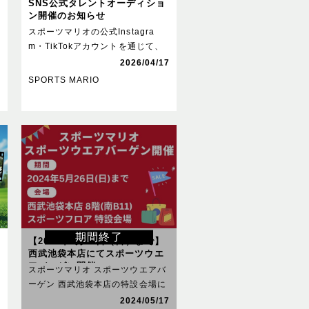
SNS公式タレントオーディショ
ン開催のお知らせ
スポーツマリオの公式Instagra
。
m・TikTokアカウントを通じて、
商品紹介やコーデ。
7
2026/04/17
SPORTS MARIO
期間終了
【2024年5月26日（日）まで】
西武池袋本店にてスポーツウエ
アバーゲン開催
スポーツマリオ スポーツウエアバ
ーゲン 西武池袋本店の特設会場に
てスポーツマリオが出店し。
6
2024/05/17