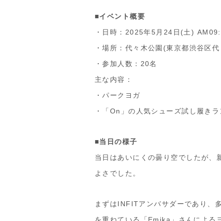
■イベント概要
・日時：2025年5月24日(土) AM09:4
・場所：代々木公園(東京都渋谷区代々
・参加人数：20名
主な内容：
・パークヨガ
・「On」の人気シューズ試し履きラ
■当日の様子
当日はあいにくの曇り空でしたが、
よさでした。
まずはINFITアンバサダーであり
を重ねている「Emika」さんによ