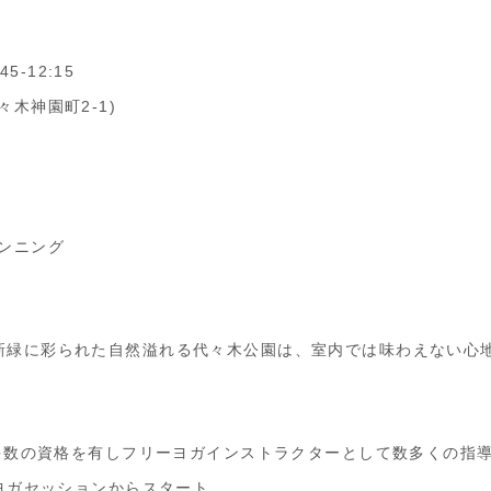
5-12:15
木神園町2-1)
ンニング
新緑に彩られた自然溢れる代々木公園は、室内では味わえない心
、多数の資格を有しフリーヨガインストラクターとして数多くの指
るヨガセッションからスタート。